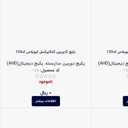
پکیج 2دوربین 2مگاپیکسل کیوپلاس کد134
 دیجیتال(AHD)
پکیج دوربین مداربسته
,
پکیج دیجیتال(AHD)
13
کد محصول:
134
ناموجود
۰
ریال
اطلاعات بیشتر