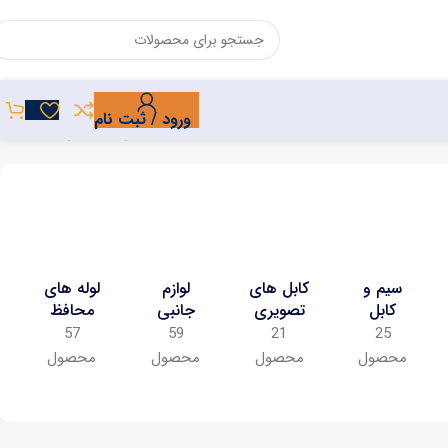
ورود / ثبت نام
نمایش 1–24 از 135 نتیجه
سیم و
کابل های
لوازم
لوله های
کابل
تصویری
جانبی
محافظ
57
59
21
25
محصول
محصول
محصول
محصول