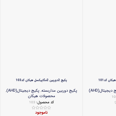
پکیج 2دوربین 2مگاپیکسل هیکان کد103
 دیجیتال(AHD)
پکیج دوربین مداربسته
,
پکیج دیجیتال(AHD)
,
محصولات هیکان
10
کد محصول:
103
ناموجود