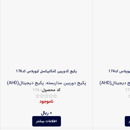
پکیج 2دوربین 2مگاپیکسل کیوپلاس کد176
 دیجیتال(AHD)
پکیج دوربین مداربسته
,
پکیج دیجیتال(AHD)
17
کد محصول:
176
ناموجود
۰
ریال
اطلاعات بیشتر