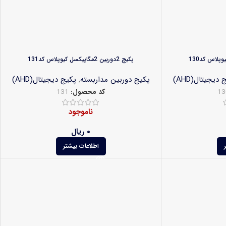
پکیج 2دوربین 2مگاپیکسل کیوپلاس کد131
 دیجیتال(AHD)
پکیج دوربین مداربسته
,
پکیج دیجیتال(AHD)
13
کد محصول:
131
ناموجود
۰
ریال
اطلاعات بیشتر