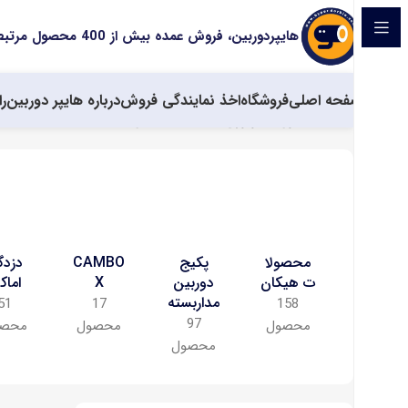
هایپردوربین، فروش عمده بیش از 400 محصول مرتبط با سیستم های حفاظتی
صفحه اصلی
فروشگاه
اخذ نمایندگی فروش
درباره هایپر دوربین
را
خانه
محصول تکنولوژی ساخت
دیجیتال AHD
محصولا
پکیج
CAMBO
دزدگ
ت هیکان
دوربین
X
اماک
مداربسته
51
17
158
97
محصول
محصول
محصو
محصول