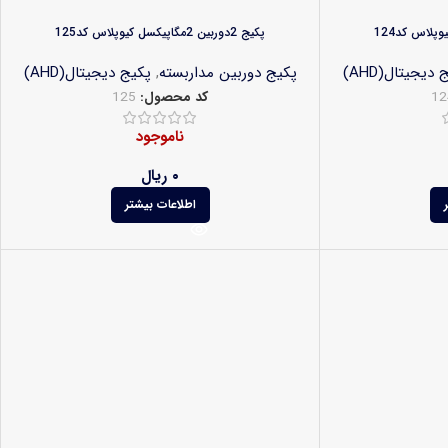
پکیج 2دوربین 2مگاپیکسل کیوپلاس کد125
 دیجیتال(AHD)
پکیج دوربین مداربسته
,
پکیج دیجیتال(AHD)
12
کد محصول:
125
ناموجود
۰
ریال
اطلاعات بیشتر