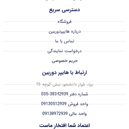
دسترسی سریع
فروشگاه
درباره هایپردوربین
تماس با ما
درخواست نمایندگی
حریم خصوصی
ارتباط با هایپر دوربین
یزد، بلوار دانشجو، نبش کوچه 16
شماره دفتر 38342939-035
واحد فروش 09130512939
واحد مالی 09138972939
اعتماد شما افتخار ماست