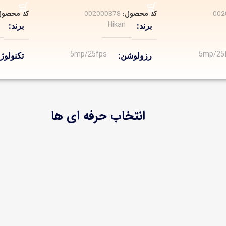
002
کد محصول:
002000878
کد محصول
Hikan
برند
برند
5mp/25fps
5mp/25
رزولوشن
تکنولو
تحت شبکه
تکنولوژی ساخت
رزولوش
تحت شبکه IP
انتخاب حرفه ای ها