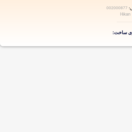
:
002000877
Hikan
ژی ساخت
 IP
5mp/25fps
ن