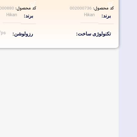
کد محصول:
002000736
کد محصول:
000880
Hikan
Hikan
برند
برند
fps
تکنولوژی ساخت
رزولوشن
دیجیتال AHD
تکنولوژی ساخت
2mp/30fps
رزولوشن
تحت شبکه IP
fullhan 2053
برد