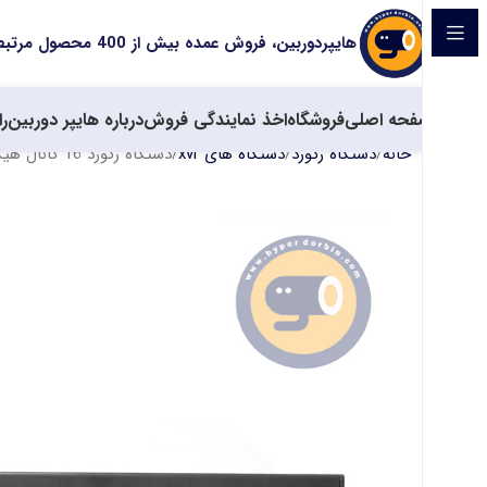
هایپردوربین، فروش عمده بیش از 400 محصول مرتبط با سیستم های حفاظتی
صفحه اصلی
فروشگاه
اخذ نمایندگی فروش
درباره هایپر دوربین
را
خانه
دستگاه رکورد
دستگاه های xvr
دستگاه رکورد 16 کانال هیکان مدل HK-XR-5216NN2AI