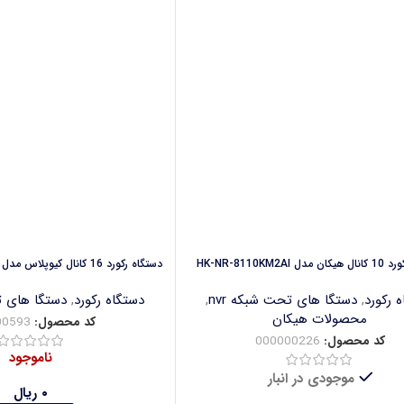
HK-NR-8110KM2AI
دستگاه رکورد 16 کانال کیوپلاس مدل NVR M8116-4K-QI3
 رکورد
,
دستگا های تحت شبکه nvr
,
دستگاه رکورد
,
دستگا های تح
محصولات هیکان
کد محصول:
00593
کد محصول:
000000226
ناموجود
موجودی در انبار
۰
ریال