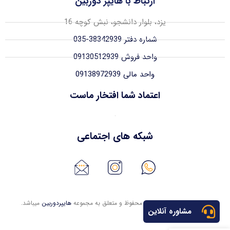
ارتباط با هایپر دوربین
یزد، بلوار دانشجو، نبش کوچه 16
شماره دفتر 38342939-035
واحد فروش 09130512939
واحد مالی 09138972939
اعتماد شما افتخار ماست
شبکه های اجتماعی
تمامی حقوق این وبسایت محفوظ و متعلق به مجموعه
هایپردوربین
میباشد.
مشاوره آنلاین