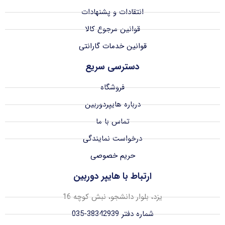
انتقادات و پشنهادات
قوانین مرجوع کالا
قوانین خدمات گارانتی
دسترسی سریع
فروشگاه
درباره هایپردوربین
تماس با ما
درخواست نمایندگی
حریم خصوصی
ارتباط با هایپر دوربین
یزد، بلوار دانشجو، نبش کوچه 16
شماره دفتر 38342939-035