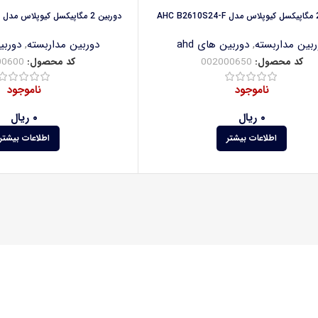
دوربین 2 مگاپیکسل کیوپلاس مدل AHC BW2660A4-N
ربین مداربسته
,
دوربین های ahd
دوربین مداربسته
,
دوربین
کد محصول:
002000650
کد محصول:
00600
ناموجود
ناموجود
۰
ریال
۰
ریال
اطلاعات بیشتر
اطلاعات بیشتر