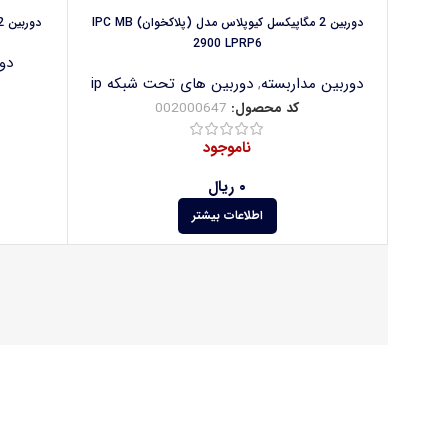
دوربین 2 مگاپیکسل کیوپلاس مدل (پلاکخوان) IPC MB
دوربین 2 مگاپیکسل کیوپلاس مدل AHC B2610S24-F
2900 LPRP6
دو
دوربین مداربسته
,
دوربین های تحت شبکه ip
کد محصول:
002000647
ناموجود
۰
ریال
اطلاعات بیشتر