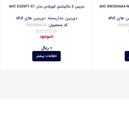
دوربین 2 مگاپیکسل کیوپلاس مدل AHC D256P1-E1
 های ahd
دوربین مداربسته
,
دوربین های ahd
0020
کد محصول:
002000624
ناموجود
۰
ریال
اطلاعات بیشتر