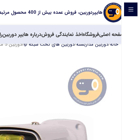
هایپردوربین، فروش عمده بیش از 400 محصول مرتبط با سیستم های حفاظتی
صفحه اصلی
فروشگاه
اخذ نمایندگی فروش
درباره هایپر دوربین
را
خانه
دوربین مداربسته
دوربین های تحت شبکه ip
دوربین 5 مگاپیکسل هیکان مدل HK-IPC-BW5760XAP