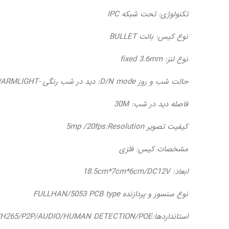
تکنولوژی: تحت شبکه IPC
نوع کیس: بالت BULLET
نوع لنز: fixed 3.6mm
حالت شب و روز D/N mode: دید در شب رنگی -WARMLIGHT
فاصله دید در شب: 30M
کیفیت تصویر 5mp /20fps:Resolution
مشخصات کیس: فلزی
ابعاد: 18.5cm*7cm*6cm/DC12V
نوع سنسور و پردازنده FULLHAN/5053 PCB type
استانداردها:BLC/WDR/H265/P2P/AUDIO/HUMAN DETECTION/POE