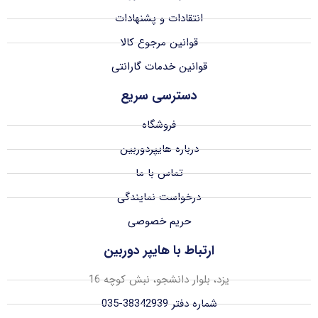
انتقادات و پشنهادات
قوانین مرجوع کالا
قوانین خدمات گارانتی
دسترسی سریع
فروشگاه
درباره هایپردوربین
تماس با ما
درخواست نمایندگی
حریم خصوصی
ارتباط با هایپر دوربین
یزد، بلوار دانشجو، نبش کوچه 16
شماره دفتر 38342939-035