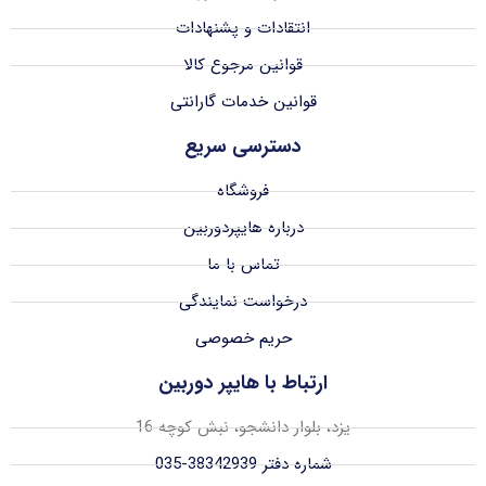
انتقادات و پشنهادات
قوانین مرجوع کالا
قوانین خدمات گارانتی
دسترسی سریع
فروشگاه
درباره هایپردوربین
تماس با ما
درخواست نمایندگی
حریم خصوصی
ارتباط با هایپر دوربین
یزد، بلوار دانشجو، نبش کوچه 16
شماره دفتر 38342939-035