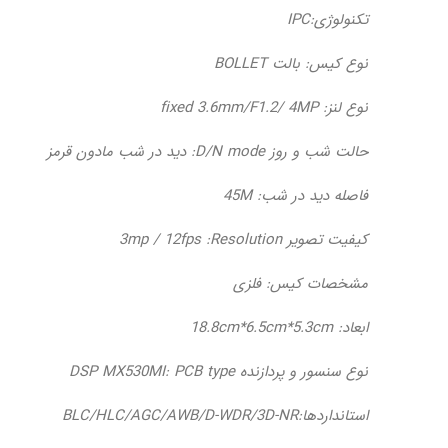
تکنولوژی:IPC
نوع کیس: بالت BOLLET
نوع لنز: fixed 3.6mm/F1.2/ 4MP
حالت شب و روز D/N mode: دید در شب مادون قرمز
فاصله دید در شب: 45M
کیفیت تصویر 3mp / 12fps :Resolution
مشخصات کیس: فلزی
ابعاد: 18.8cm*6.5cm*5.3cm
نوع سنسور و پردازنده DSP MX530MI: PCB type
استانداردها:BLC/HLC/AGC/AWB/D-WDR/3D-NR