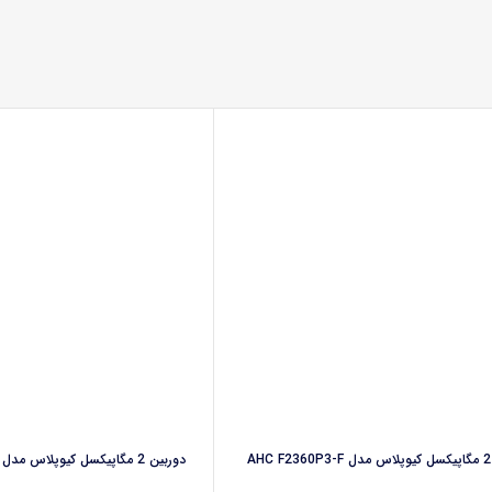
دوربین 2 مگاپیکسل کیوپلاس مدل AHC-B2149A6-E1