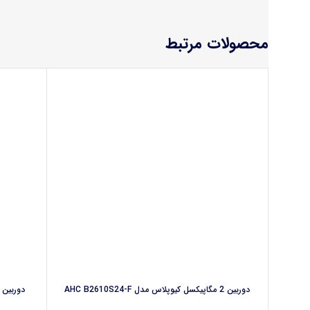
محصولات مرتبط
دوربین 2 مگاپیکسل کیوپلاس مدل AHC B2610S24-F
دوربین 2 مگاپیکسل کیوپلاس مدل AHC F2360P3-F