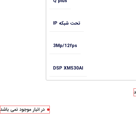
Q plus
تحت شبکه IP
3Mp/12fps
DSP XM530AI
د
در انبار موجود نمی باشد