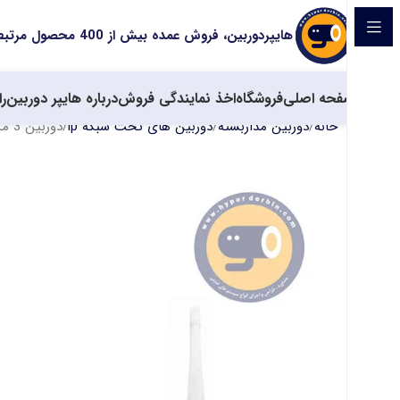
هایپردوربین، فروش عمده بیش از 400 محصول مرتبط با سیستم های حفاظتی
صفحه اصلی
فروشگاه
اخذ نمایندگی فروش
درباره هایپر دوربین
را
خانه
دوربین مداربسته
دوربین های تحت شبکه ip
دوربین 3 مگاپیکسل کیوپلاس مدل PL-IPW-B3670A6-X