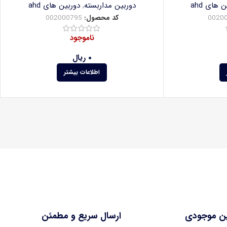
 های ahd
دوربین مداربسته
,
دوربین های ahd
0020
کد محصول:
002000795
ناموجود
۰
ریال
اطلاعات بیشتر
ین موجودی
ارسال سریع و مطمئن