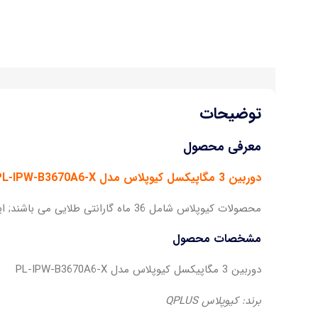
توضیحات
معرفی محصول
دوربین 3 مگاپیکسل کیوپلاس مدل PL-IPW-B3670A6-X
محصولات کیوپلاس شامل 36 ماه گارانتی طلایی می باشند; این برند در برگیرنده سبد کالایی کامل (دوربین AHD-IP_دستگاه XVR-NVR و لوازم جانبی) میباشد.
مشخصات محصول
دوربین 3 مگاپیکسل کیوپلاس مدل PL-IPW-B3670A6-X
برند: کیوپلاس QPLUS