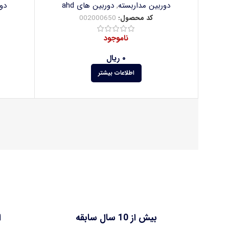
دوربین مداربسته
,
دوربین های ahd
دو
کد محصول:
002000650
ناموجود
۰
ریال
اطلاعات بیشتر
بیش از 10 سال سابقه
ا