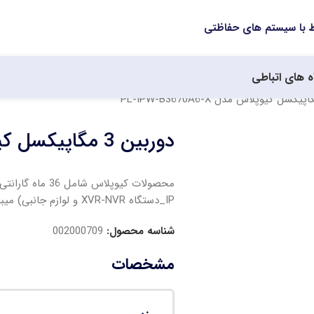
ه های اتباطی
دوربین 3 مگاپیکسل کیوپلاس مدل PL-IPW-B3670A6-X
IP_دستگاه XVR-NVR و لوازم جانبی) میباشد.
شناسه محصول:
002000709
مشخصات