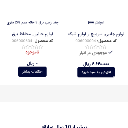
اسپلیتر poe
چند راهی برق 3 خانه سیم 2/8 متری
لوازم جانبی
,
سوییچ و لوازم شبکه
لوازم جانبی
,
محافظ برق
کد محصول:
006000004
کد محصول:
006000634
ناموجود
موجودی در انبار
۰
ریال
۶.۶۴۰.۰۰۰
ریال
اطلاعات بیشتر
افزودن به سبد خرید
بیش از 10 سال سابقه