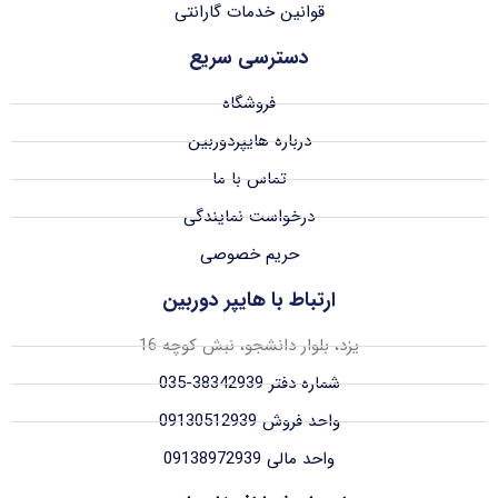
قوانین خدمات گارانتی
دسترسی سریع
فروشگاه
درباره هایپردوربین
تماس با ما
درخواست نمایندگی
حریم خصوصی
ارتباط با هایپر دوربین
یزد، بلوار دانشجو، نبش کوچه 16
شماره دفتر 38342939-035
واحد فروش 09130512939
واحد مالی 09138972939