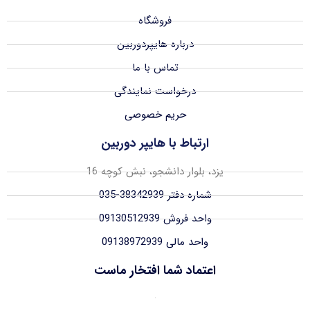
فروشگاه
درباره هایپردوربین
تماس با ما
درخواست نمایندگی
حریم خصوصی
ارتباط با هایپر دوربین
یزد، بلوار دانشجو، نبش کوچه 16
شماره دفتر 38342939-035
واحد فروش 09130512939
واحد مالی 09138972939
اعتماد شما افتخار ماست