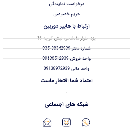
درخواست نمایندگی
حریم خصوصی
ارتباط با هایپر دوربین
یزد، بلوار دانشجو، نبش کوچه 16
شماره دفتر 38342939-035
واحد فروش 09130512939
واحد مالی 09138972939
اعتماد شما افتخار ماست
شبکه های اجتماعی