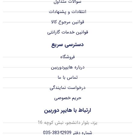
سوالات متداول
انتقادات و پشنهادات
قوانین مرجوع کالا
قوانین خدمات گارانتی
دسترسی سریع
فروشگاه
درباره هایپردوربین
تماس با ما
درخواست نمایندگی
حریم خصوصی
ارتباط با هایپر دوربین
یزد، بلوار دانشجو، نبش کوچه 16
شماره دفتر 38342939-035