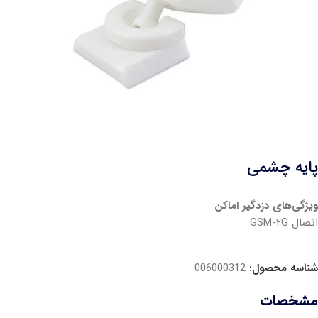
پایه چشمی
ویژگی‌های دزدگیر اماکن
اتصال GSM‎-۲G
شناسه محصول:
006000312
مشخصات