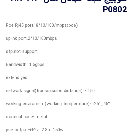
P0802
(poe)Poe Rj45 port: 8*10/100/mbps
uplink port:2*10/100mbps
sfp:not support
Bandwidth: 1.6gbps
extend:yes
network signal(transmission distance): ≤150
°working enviroment(working temperature): -25°_45
material case: metal
pse output:+52v 2.8a 150w