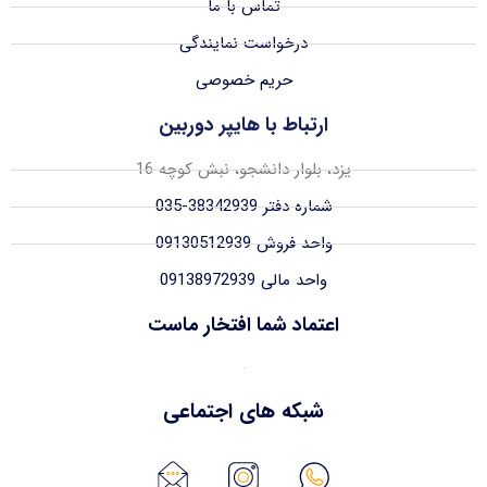
تماس با ما
درخواست نمایندگی
حریم خصوصی
ارتباط با هایپر دوربین
یزد، بلوار دانشجو، نبش کوچه 16
شماره دفتر 38342939-035
واحد فروش 09130512939
واحد مالی 09138972939
اعتماد شما افتخار ماست
شبکه های اجتماعی