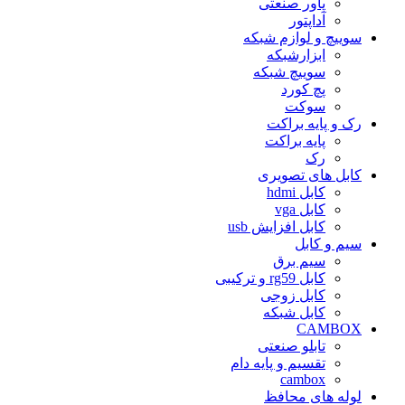
پاور صنعتی
آداپتور
سوییچ و لوازم شبکه
ابزارشبکه
سوییچ شبکه
پچ کورد
سوکت
رک و پایه براکت
پایه براکت
رک
کابل های تصویری
کابل hdmi
کابل vga
کابل افزایش usb
سیم و کابل
سیم برق
کابل rg59 و ترکیبی
کابل زوجی
کابل شبکه
CAMBOX
تابلو صنعتی
تقسیم و پایه دام
cambox
لوله های محافظ