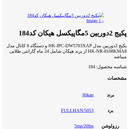
پکیج 2دوربین 5مگاپیکسل هیکان کد184
پکیج 2دوربین مدل HK-IPC-DW5703XAP و دستگاه 8 کانال مدل
HK-NR-8108KMA8 از برند هیکان شامل 24 ماه گارانتی طلایی
میباشد
شناسه محصول:
184
مشخصات
برند
Hikan
برد
FULLHAN/5053
رزولوشن
5mp/20fps