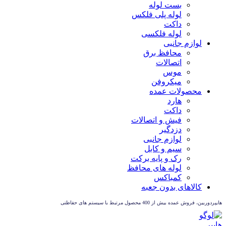
بست لوله
لوله پلی فلکس
داکت
لوله فلکسی
لوازم جانبی
محافظ برق
اتصالات
موس
میکروفن
محصولات عمده
هارد
داکت
فیش و اتصالات
دزدگیر
لوازم جانبی
سیم و کابل
رک و پایه برکت
لوله های محافظ
کمباکس
کالاهای بدون جعبه
هایپردوربین، فروش عمده بیش از 400 محصول مرتبط با سیستم های حفاظتی