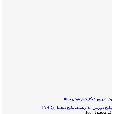
پکیج 2دوربین 2مگاپیکسل هیکان کد106
پکیج دوربین مداربسته
,
پکیج دیجیتال(AHD)
کد محصول:
106