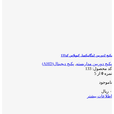
پکیج 2دوربین 2مگاپیکسل کیوپلاس کد133
پکیج دوربین مداربسته
,
پکیج دیجیتال(AHD)
کد محصول:
133
نمره
0
از 5
ناموجود
۰
ریال
اطلاعات بیشتر