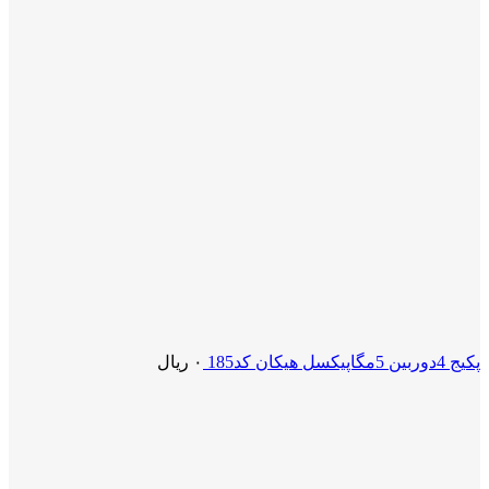
پکیج 4دوربین 5مگاپیکسل هیکان کد185
۰
ریال