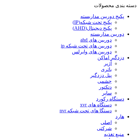
دسته بندی محصولات
پکیج دوربین مداربسته
پکیج تحت شبکه(IP)
پکیج دیجیتال(AHD)
دوربین مداربسته
دوربین های ahd
دوربین های تحت شبکه ip
دوربین های وایرلس
دزدگیر اماکن
آژیر
باتری
پنل دزدگیر
چشمی
دتکتور
سایر
دستگاه رکورد
دستگاه های xvr
دستگا های تحت شبکه nvr
هارد
اصلی
شرکتی
منبع تغذیه