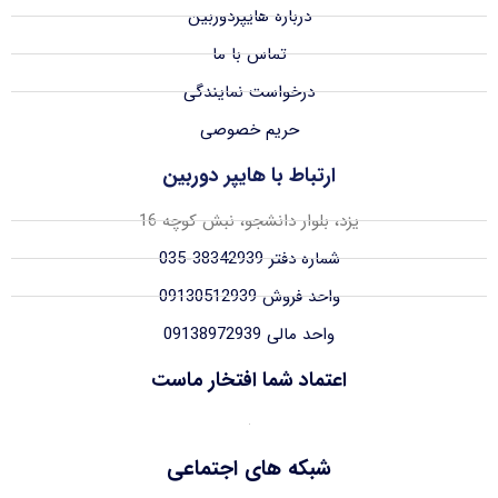
درباره هایپردوربین
تماس با ما
درخواست نمایندگی
حریم خصوصی
ارتباط با هایپر دوربین
یزد، بلوار دانشجو، نبش کوچه 16
شماره دفتر 38342939-035
واحد فروش 09130512939
واحد مالی 09138972939
اعتماد شما افتخار ماست
شبکه های اجتماعی