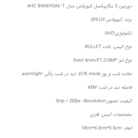
دوربین 5 مگاپیکسل کیوپلاس مدل AHC BW5695A6-T
برند: کیوپلاس QPLUS
تکنولوژی:AHD
نوع کیس: بالت BULLET
نوع لنز: fixed 4mm/F1.2/5MP
حالت شب و روز D/N mode: دید در شب رنگی -warmlight
فاصله دید در شب: 45M
کیفیت تصویر 5mp / 20fps :Resolution
مشخصات کیس: فلزی
ابعاد: 18cm*6.5cm*5.5cm