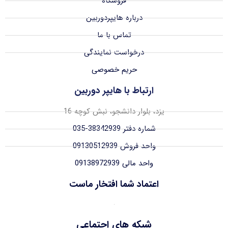
فروشگاه
درباره هایپردوربین
تماس با ما
درخواست نمایندگی
حریم خصوصی
ارتباط با هایپر دوربین
یزد، بلوار دانشجو، نبش کوچه 16
شماره دفتر 38342939-035
واحد فروش 09130512939
واحد مالی 09138972939
اعتماد شما افتخار ماست
شبکه های اجتماعی