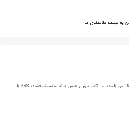
ن به لیست علاقمندی ها
تابلو برق مدل Ebox محصول جذاب و کاربردی که دارای قابلیت های گسترده و مزایای ویژه ای نسبت به جعبه تقسیم های 10*10 و 15*10 می باشد، این تابلو برق از جنس بدنه پلاستیک فشرده ABS با