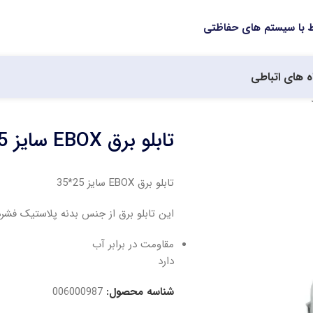
ه های اتباطی
تابلو برق EBOX سایز 25*35 سفید
تابلو برق EBOX سایز 25*35
این تابلو برق از جنس بدنه پلاستیک فشرده ABS میب
مقاومت در برابر آب
دارد
شناسه محصول:
006000987