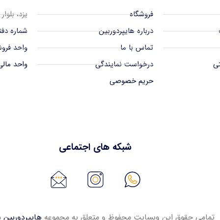
فروشگاه
یزد، بلوار
درباره هایپردوربین
شماره دفتر 38342939
تماس با ما
واحد فروش 512939
تی
درخواست نمایندگی
واحد مالی 38972939
حریم خصوصی
شبکه های اجتماعی
تمامی حقوق این وبسایت محفوظ و متعلق به مجموعه
هایپردوربین
م