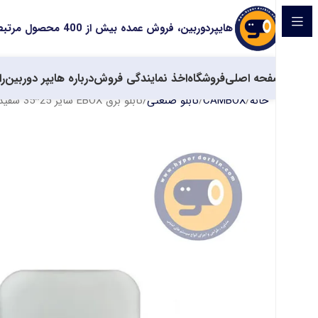
هایپردوربین، فروش عمده بیش از 400 محصول مرتبط با سیستم های حفاظتی
صفحه اصلی
فروشگاه
اخذ نمایندگی فروش
درباره هایپر دوربین
را
خانه
CAMBOX
تابلو صنعتی
تابلو برق EBOX سایز 25*35 سفید