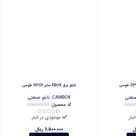
تابلو برق EBOX سایز 25*35 طوسی
صنعتی
CAMBOX
,
تابلو صنعتی
0060
کد محصول:
006000694
بار
موجودی در انبار
ل
۱۱.۵۰۰.۰۰۰
ریال