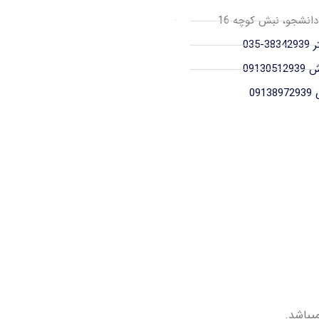
 دانشجو، نبش کوچه 16
-035
09130
091
یباشد.