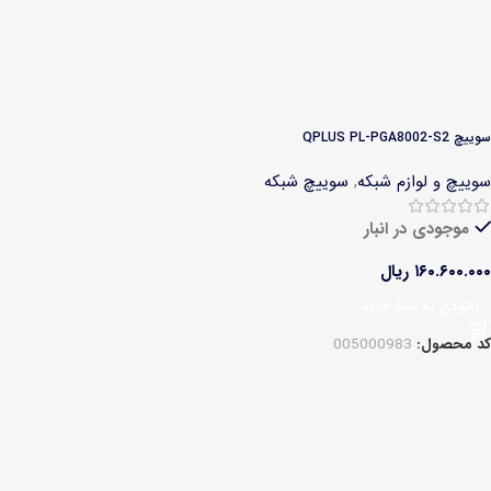
سوییچ QPLUS PL-PGA8002-S2
سوییچ و لوازم شبکه
,
سوییچ شبکه
موجودی در انبار
۱۶۰.۶۰۰.۰۰۰
ریال
افزودن به سبد خرید
کد محصول:
005000983