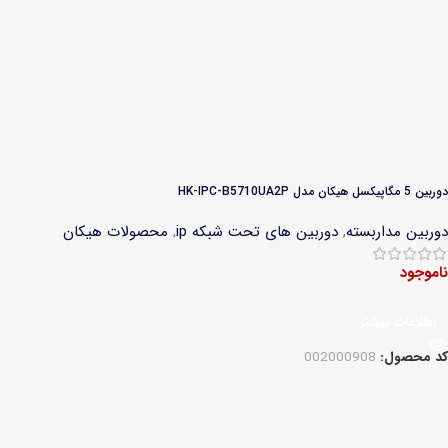
دوربین 5 مگاپیکسل هیکان مدل HK-IPC-B5710UA2P
دوربین مداربسته
,
دوربین های تحت شبکه ip
,
محصولات هیکان
ناموجود
اطلاعات بیشتر
کد محصول:
002000908