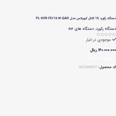
دستگاه رکورد 16 کانال کیوپلاس مدل PL-XVR-F5116-N-QAI5
دستگاه رکورد
,
دستگاه های xvr
موجودی در انبار
۱۶۰.۰۰۰.۰۰۰
ریال
افزودن به سبد خرید
کد محصول:
001000937