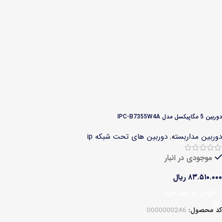
دوربین 5 مگاپیکسل مدل IPC-B7355W4A
دوربین مداربسته
,
دوربین های تحت شبکه ip
موجودی در انبار
۸۳.۵۱۰.۰۰۰
ریال
افزودن به سبد خرید
کد محصول:
0000000246