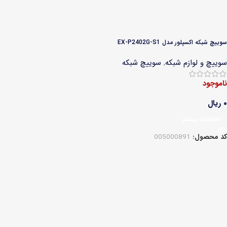
سوییچ شبکه اکسپلور مدل EX-P2402G-S1
سوییچ و لوازم شبکه
,
سوییچ شبکه
ناموجود
۰
ریال
اطلاعات بیشتر
کد محصول:
005000891