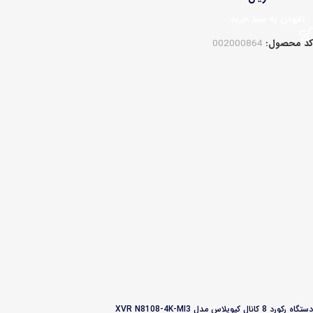
افزودن به سبد خرید
کد محصول:
002000864
دستگاه رکورد 8 کانال کیوپلاس مدل XVR N8108-4K-MI3