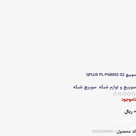
سوییچ QPLUS PL-PG8002-S2
سوییچ و لوازم شبکه
,
سوییچ شبکه
ناموجود
۰
ریال
اطلاعات بیشتر
کد محصول:
005000981