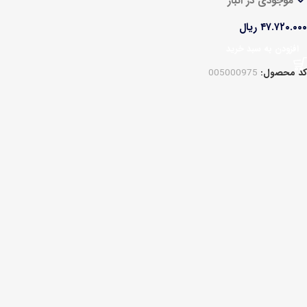
موجودی در انبار
۴۷.۷۲۰.۰۰۰
ریال
افزودن به سبد خرید
کد محصول:
005000975