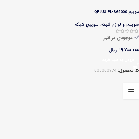
سوییچ QPLUS PL-SG5000
سوییچ و لوازم شبکه
,
سوییچ شبکه
موجودی در انبار
۲۹.۷۰۰.۰۰۰
ریال
افزودن به سبد خرید
کد محصول:
005000974