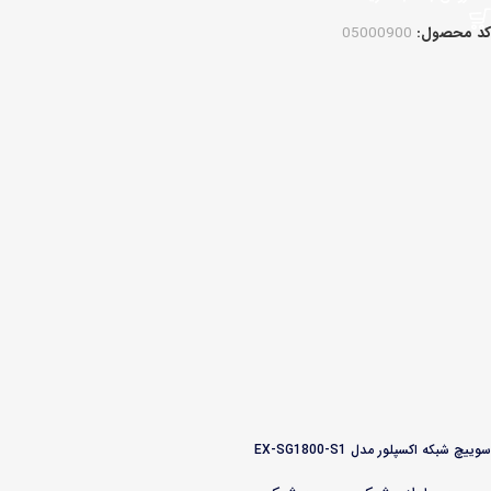
کد محصول:
05000900
سوییچ شبکه اکسپلور مدل EX-SG1800-S1