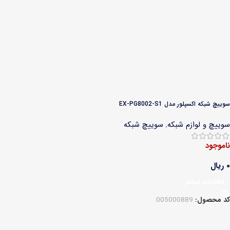
سوییچ شبکه اکسپلور مدل EX-PG8002-S1
سوییچ و لوازم شبکه
,
سوییچ شبکه
ناموجود
۰
ریال
اطلاعات بیشتر
کد محصول:
005000889