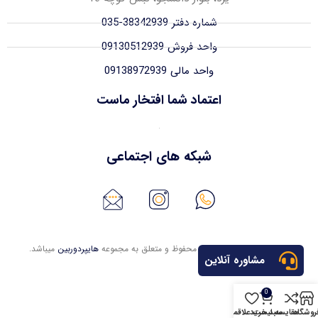
شماره دفتر 38342939-035
واحد فروش 09130512939
واحد مالی 09138972939
اعتماد شما افتخار ماست
شبکه های اجتماعی
تمامی حقوق این وبسایت محفوظ و متعلق به مجموعه
هایپردوربین
میباشد.
مشاوره آنلاین
0
روشگاه
مقایسه
سبد خرید
لیست علاقمندی