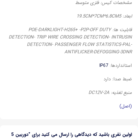
مشخصات کیس: فلزی متوسط
ابعاد: 19.5CM*7CM*6.8CM
5
قابلیت ها: POE-DARKLIGHT-H265+ -P2P-OFF DUTY
DETECTION- TRIP WIRE CROSSING DETECTION- INTRUSIN
DETECTION- PASSENGER FLOW STATISTICS-PAL-
ANTIFLICKER-DEFOGGING-3DNR
استانداردها:
IP67
ضبط صدا: دارد
منبع تغذیه: DC12V-2A
(اصل)
اولین نفری باشید که دیدگاهی را ارسال می کنید برای “دوربین 5