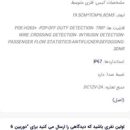
مشخصات کیس: فلزی متوسط
ابعاد: 19.5CM*7CM*6.8CM
5
قابلیت ها: POE-H265+ -P2P-OFF DUTY DETECTION- TRIP
WIRE CROSSING DETECTION- INTRUSIN DETECTION-
PASSENGER FLOW STATISTICS-ANTIFLICKER-DEFOGGING-
3DNR
استانداردها:
IP67
ضبط صدا: دارد
منبع تغذیه: DC12V-2A
(اصل)
اولین نفری باشید که دیدگاهی را ارسال می کنید برای “دوربین 6