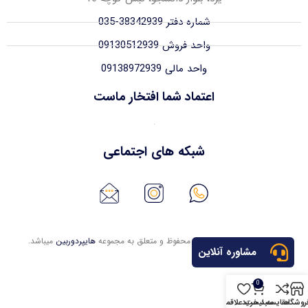
شماره دفتر 38342939-035
واحد فروش 09130512939
واحد مالی 09138972939
اعتماد شما افتخار ماست
شبکه های اجتماعی
تمامی حقوق این وبسایت محفوظ و متعلق به مجموعه
هایپردوربین
میباشد.
مشاوره آنلاین
0
روشگاه
مقایسه
سبد خرید
لیست علاقمندی