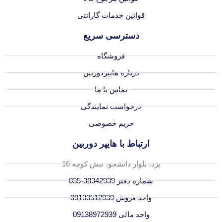
قوانین خدمات گارانتی
دسترسی سریع
فروشگاه
درباره هایپردوربین
تماس با ما
درخواست نمایندگی
حریم خصوصی
ارتباط با هایپر دوربین
یزد، بلوار دانشجو، نبش کوچه 16
شماره دفتر 38342939-035
واحد فروش 09130512939
واحد مالی 09138972939