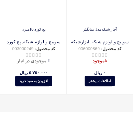
آچار شبکه مدل میانگذر
پچ کورد 10متری
سوییچ و لوازم شبکه
,
ابزارشبکه
سوییچ و لوازم شبکه
,
پچ کورد
کد محصول:
006000869
کد محصول:
003000249
ناموجود
موجودی در انبار
۰
ریال
۵.۷۵۰.۰۰۰
ریال
اطلاعات بیشتر
افزودن به سبد خرید