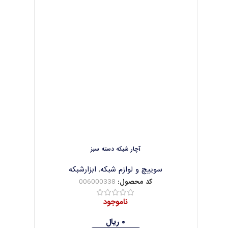
آچار شبکه دسته سبز
سوییچ و لوازم شبکه
,
ابزارشبکه
کد محصول:
006000338
ناموجود
۰
ریال