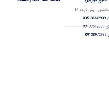
 دانشجو، نبش کوچه 16
-035
09130
091