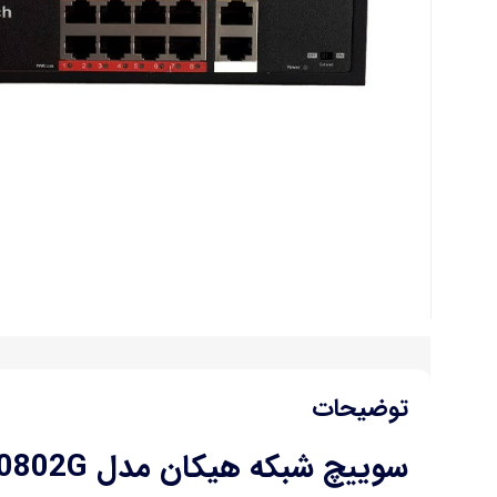
توضیحات
سوییچ شبکه هیکان مدل HK-SW-P0802G