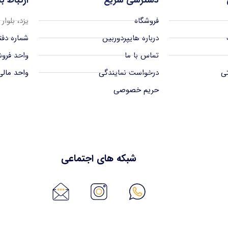
فروشگاه
یزد، بلوار
درباره هایپردوربین
شماره دفتر 38342939
تماس با ما
واحد فروش 512939
تی
درخواست نمایندگی
واحد مالی 38972939
حریم خصوصی
شبکه های اجتماعی