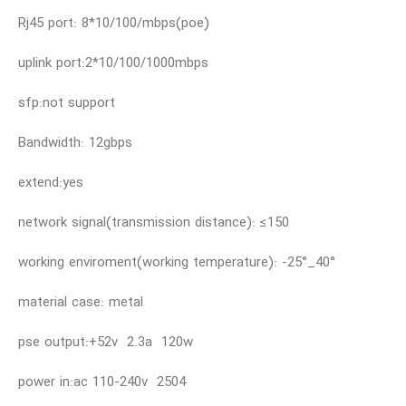
(poe)Rj45 port: 8*10/100/mbps
uplink port:2*10/100/1000mbps
sfp:not support
Bandwidth: 12gbps
extend:yes
network signal(transmission distance): ≤150
°working enviroment(working temperature): -25°_40
material case: metal
pse output:+52v 2.3a 120w
power in:ac 110-240v 2504