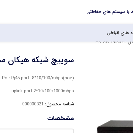
ه های اتباطی
HK-S
سوییچ شبکه هیکان مدل W-P0802G
(poe)Poe Rj45 port: 8*10/100/mbps
uplink port:2*10/100/1000mbps
شناسه محصول:
000000321
مشخصات