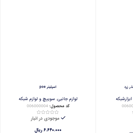
ر زرد
اسپلیتر poe
ابزارشبکه
لوازم جانبی
,
سوییچ و لوازم شبکه
0060
کد محصول:
006000004
موجودی در انبار
۶.۶۴۰.۰۰۰
ریال