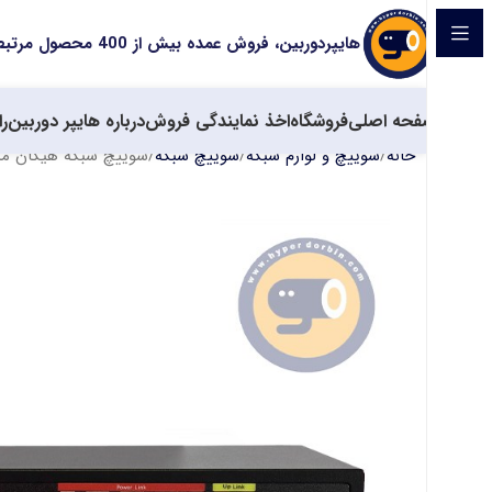
هایپردوربین، فروش عمده بیش از 400 محصول مرتبط با سیستم های حفاظتی
صفحه اصلی
فروشگاه
اخذ نمایندگی فروش
درباره هایپر دوربین
را
خانه
سوییچ و لوازم شبکه
سوییچ شبکه
سوییچ شبکه هیکان مدل W-P0802G