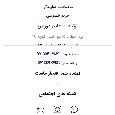
درخواست نمایندگی
حریم خصوصی
ارتباط با هایپر دوربین
یزد، بلوار دانشجو، نبش کوچه 16
شماره دفتر 38342939-035
واحد فروش 09130512939
واحد مالی 09138972939
اعتماد شما افتخار ماست
شبکه های اجتماعی