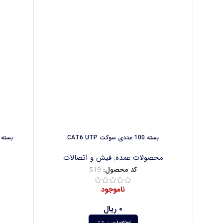
بسته 100 عددی سوکت CAT6 UTP
بسته 100 متری داکت 20*20 چسبی برند دا
محصولات عمده
,
فیش و اتصالات
کد محصول:
519
ناموجود
۰
ریال