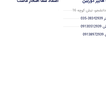
ا هایپر دوربین
اعتماد شما افتخار ماست
 دانشجو، نبش کوچه 16
-035
09130
091