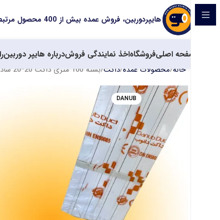
هایپردوربین، فروش عمده بیش از 400 محصول مرتبط با سیستم های حفاظتی
صفحه اصلی
فروشگاه
اخذ نمایندگی فروش
درباره هایپر دوربین
را
خانه
محصولات عمده
داکت
بسته 100 متری داکت 20*20 ساده برند دانوب
DANUB