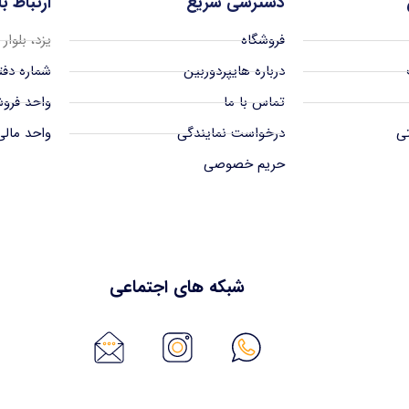
دسترسی سریع
ارتباط ب
فروشگاه
یزد، بلوار
درباره هایپردوربین
شماره دفتر 38342939
تماس با ما
واحد فروش 512939
تی
درخواست نمایندگی
واحد مالی 38972939
حریم خصوصی
شبکه های اجتماعی