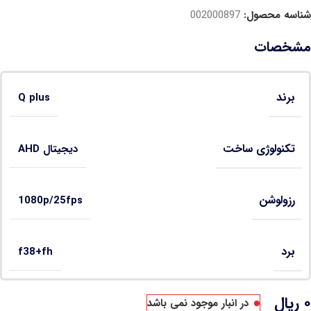
شناسه محصول:
002000897
مشخصات
برند
Q plus
تکنولوژی ساخت
دیجیتال AHD
رزولوشن
1080p/25fps
برد
f38+fh
۰
ریال
در انبار موجود نمی باشد