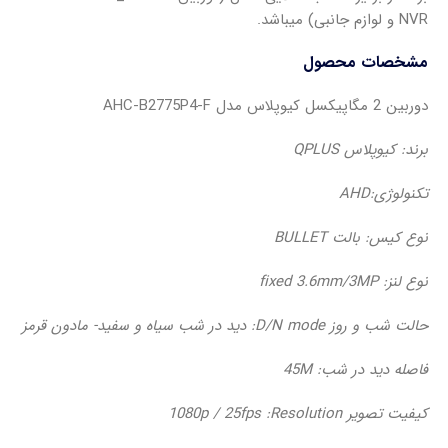
NVR و لوازم جانبی) میباشد.
مشخصات محصول
دوربین 2 مگاپیکسل کیوپلاس مدل AHC-B2775P4-F
برند: کیوپلاس QPLUS
تکنولوژی:AHD
نوع کیس: بالت BULLET
نوع لنز: fixed 3.6mm/3MP
حالت شب و روز D/N mode: دید در شب سیاه و سفید- مادون قرمز
فاصله دید در شب: 45M
کیفیت تصویر 1080p / 25fps :Resolution