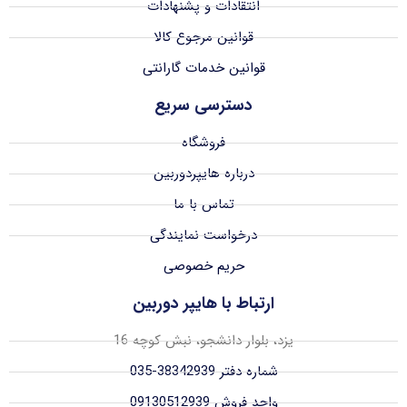
انتقادات و پشنهادات
قوانین مرجوع کالا
قوانین خدمات گارانتی
دسترسی سریع
فروشگاه
درباره هایپردوربین
تماس با ما
درخواست نمایندگی
حریم خصوصی
ارتباط با هایپر دوربین
یزد، بلوار دانشجو، نبش کوچه 16
شماره دفتر 38342939-035
واحد فروش 09130512939