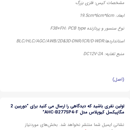
مشخصات کیس: فلزی بزرگ
ابعاد: 19.5cm*6cm*6cm
نوع سنسور و پردازنده F38+FH
: PCB type
استانداردها:BLC/HLC/AGC/AWB/2D&3D-DNR/lCR/D-WDR
منبع تغذیه: DC12V-2A
(اصل)
اولین نفری باشید که دیدگاهی را ارسال می کنید برای “دوربین 2
مگاپیکسل کیوپلاس مدل AHC-B2775P4-F”
نشانی ایمیل شما منتشر نخواهد شد.
بخش‌های موردنیاز