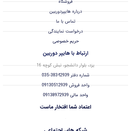
فروشگاه
درباره هایپردوربین
تماس با ما
درخواست نمایندگی
حریم خصوصی
ارتباط با هایپر دوربین
یزد، بلوار دانشجو، نبش کوچه 16
شماره دفتر 38342939-035
واحد فروش 09130512939
واحد مالی 09138972939
اعتماد شما افتخار ماست
شبکه های اجتماعی